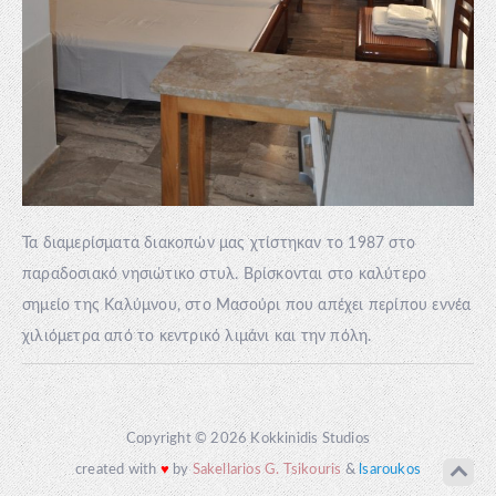
Τα διαμερίσματα διακοπών μας χτίστηκαν το 1987 στο
παραδοσιακό νησιώτικο στυλ. Βρίσκονται στο καλύτερο
σημείο της Καλύμνου, στο Μασούρι που απέχει περίπου εννέα
χιλιόμετρα από το κεντρικό λιμάνι και την πόλη.
Copyright © 2026 Kokkinidis Studios
created with
♥
by
Sakellarios G. Tsikouris
&
lsaroukos